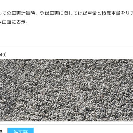
ルでの車両計量時、登録車両に関しては総重量と積載重量をリ
み画面に表示。
0)
41号
許可証