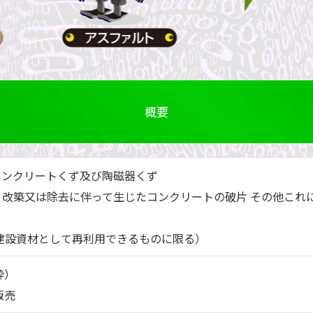
概要
コンクリートくず及び陶磁器くず
築、改築又は除去に伴って生じたコンクリートの破片 その他これ
（建設資材として再利用できるものに限る）
砕）
販売