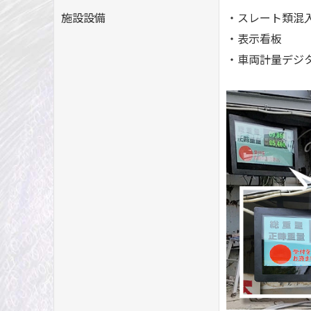
施設設備
・スレート類混
・表示看板
・車両計量デジ