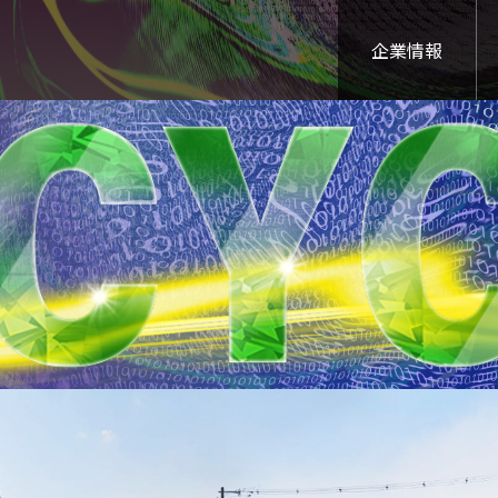
企業情報
中間処理事業
メッセージ
会社概要
代表あいさつ
処分場事業
美建の仕事
事業許可一覧