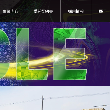
事業内容
委託契約書
採用情報
研修制度・福利厚生
運搬土木事業
沿革
維持管理状況の公表
プロモーション
募集要項