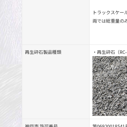
トラックスケー
両では総重量の
再生砕石製品種類
・再生砕石（RC-4
神戸市 許可番号
第069200185